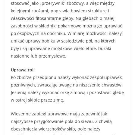
stosować jako „przerywnik” zbożowy, a więc między
kolejnymi zbożami, poprawia bowiem strukturę i
właściwości fitosanitarne gleby. Na glebach o małej
zasobności w składniki pokarmowe można go uprawiać
po okopowych na oborniku. W miarę możliwości należy
unikać uprawy bobiku w sąsiedztwie pól, na których
były i są uprawiane motylkowe wieloletnie, buraki
nasienne lub przemysłowe.
Uprawa roli
Po zbiorze przedplonu należy wykonać zespół uprawek
pożniwnych, zwracając uwagę na niszczenie chwastów.
Jesienią należy wykonać orkę zimową i pozostawić glebę
w ostrej skibie przez zimę.
Wiosenne zabiegi uprawowe mają zapewnić jak
najszybsze przygotowanie pola do siewu. Z chwilą
obeschnięcia wierzchołków skib, pole należy