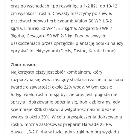
oraz po wschodach i po rozwinięciu 1-2 liści do 10-12
cm wysokości roślin. Chwasty niszczymy po siewie,
przedwschodowo herbicydami: Afalon 50 WP 1,5-2
kg/ha, Linurex 50 WP 1,5-2 kg/ha, Azogard 50 WP 2-
3kg/ha, Gesagard 50 WP 2-3 kg. Przy masowych
uszkodzeniach przez oprzędziki plantację bobiku należy
opryskać insektycydami (Decis, Fastac, Karate i inne).
Zbiór nasion
Najkorzystniejszy jest zbiór kombajnem, który
rozpoczyna się wówczas, gdy strąki są czarne, a nasiona
twarde o zawartości około 22% wody. W tym czasie
łodygi wielu roślin mogą być zielone. Jeśli pogoda nie
sprzyja i dojrzewanie opóźnia się, bobik zbieramy, gdy
ściemnieje 80% strąków, a wilgotność nasion będzie
wynosiła około 30%. W celu przyspieszenia dojrzewania
roślin, można zastosować preparat Harvade 25 F w
dawce 1,5-2,0 l/ha w fazie, gdy strąki nabiorą wyglądu