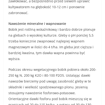
zawłókować, a bezpośrednio przed siewem uprawić
kultywatorem na głębokość 10-12 cm i ponownie
zabronować.
Nawożenie mineralne i wapnowanie
Bobik jest rośliną wskaźnikową i bardzo dobrze plonuje
na glebach o wysokiej kulturze. Gleby o pH poniżej 5,5
trzeba koniecznie zwapnować najlepiej wapnem
magnezowym w ilości do 4 t/ha. Im gleba jest cięższa i
bardziej kwaśna, tym dawka wapna powinna być
wyższa.
Podczas okresu wegetacyjnego bobik pobiera około 200-
250 kg N, 200 kg K2O i 80-100 P2O5. Ustalając dawki
nawozów bierzemy pod uwagę zasobność gleby w te
składniki i wielkość spodziewanego plonu. Jesienią
stosujemy nawożenie fosforowo-potasowe.
Orientacyjne dawki fosforu pod bobik mieszczą się w
granicach od 20 do 115 kg/ha, a potasu od 30 do 130