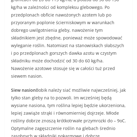
kg/ha w zależności od kompleksu glebowego. Po
przedplonach obficie nawożonych azotem lub po
przyoranym poplonie ścierniskowym w warunkach
dobrego uwilgotnienia gleby, nawożenie tym
składnikiem jest zbędne, ponieważ może spowodować
wyleganie roślin. Natomiast na stanowiskach słabszych
i po przedplonach gorszych dawka azotu w czystym
składniku może dochodzić od 30 do 60 kg/ha.
Nawożenie azotowe stosuje się w całości tuż przed
siewem nasion.
Siew nasion
Bobik należy siać możliwie najwcześniej, jak
tylko stan gleby na to pozwoli. Im wcześniej będą
wysiane nasiona, tym roślina lepiej będzie ukorzeniona,
lepiej zawiąże strąki i równomierniej dojrzeje. Młode
rośliny dobrze znoszą krótkotrwałe przymrozki do – 9oC.
Optymalne zagęszczenie roślin na glebach średnio
zasobnych w składniki pokarmowe i dobrze