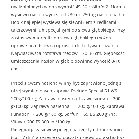
uwilgotnionych winno wynosić 45-50 roślin/m2. Norma
wysiewu nasion wynosi od 230 do 250 kg nasion na ha.
Bobik najlepiej wysiewa się siewnikiem z redlicami
talerzowymi lub specjalnymi do siewu głębokiego. Przy
zastosowaniu redlic do siewu głębokiego można
uprawę przedsiewną uprościć do kultywatorowania.
Najwłaściwsza rozstawa rzędów – 20-30 cm. Głębokość
umieszczenia nasion w glebie powinna wynosić 8-10
cm.
Przed siewem nasiona winny być zaprawione jedną z
niżej wymienionych zapraw: Prelude Specjal 51 WS
200g/100 kg, Zaprawa nasienna T zawiesinowa – 200
g/100 kg, Zaprawa nasienna T – 200 g/100 kg, Zaprawa
Funaben T- 200 g/100 kg, Sarfun T 65 DS 200 g /ha.
Vitavax 200 FS 300 ml/100 kg.
Pielęgnacja zasiewów polega na częstym bronowaniu
(co 5-7 dni) w okresie od początku siewu do wschodów