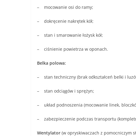
– mocowanie osi do ramy;
– dokręcenie nakrętek kół;
– stan i smarowanie łożysk kół;
– ciśnienie powietrza w oponach.
Belka polowa:
– stan techniczny (brak odkształceń belki i luz
– stan odciągów i sprężyn;
– układ podnoszenia (mocowanie linek, bloczkó
– zabezpieczenie podczas transportu (kompletn
Wentylator
(w opryskiwaczach z pomocniczym s