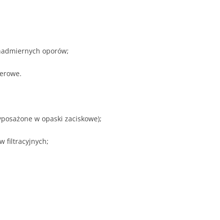
 nadmiernych oporów;
erowe.
posażone w opaski zaciskowe);
filtracyjnych;