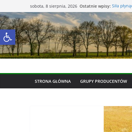
Przejdź
Ostatnie wpisy:
Siła płyn
sobota, 8 sierpnia, 2026
do
praktyce
Czym jest 
treści
Środki oc
Otwórz pasek narzędzi
Transport
Razem mo
STRONA GŁÓWNA
GRUPY PRODUCENTÓW