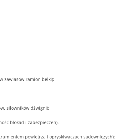
ów zawiasów ramion belki);
w, siłowników dźwigni);
ość blokad i zabezpieczeń).
trumieniem powietrza i opryskiwaczach sadowniczych):