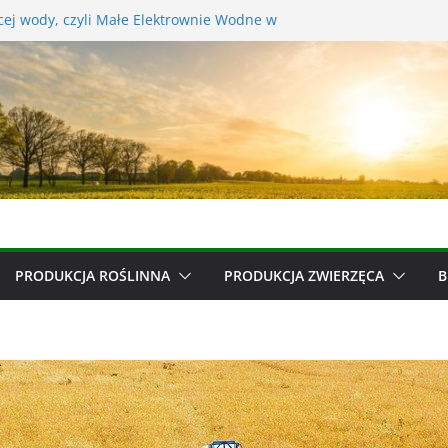
ącej wody, czyli Małe Elektrownie Wodne w
stres u świń?
hrony roślin – zmiany w ustawie
 bydła
żemy więcej
PRODUKCJA ROŚLINNA
PRODUKCJA ZWIERZĘCA
B