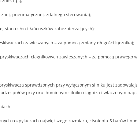
nie, itp.);
icznej, pneumatycznej, zdalnego sterowania);
stan osłon i łańcuszków zabezpieczających);
kiwaczach zawieszanych – za pomocą zmiany długości łącznika);
ryskiwaczach ciągnikowych zawieszanych – za pomocą prawego wi
pryskiwacza sprawdzonych przy wyłączonym silniku jest zadowalają
 podzespołów przy uruchomionym silniku ciągnika i włączonym nap
niach.
zonych rozpylaczach największego rozmiaru, ciśnieniu 5 barów i 