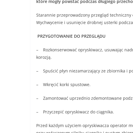
które mogły powstać podczas długiego przechowy
Starannie przeprowadzony przegląd techniczny 
Wychwycenie i usunięcie drobnej usterki podcz
PRZYGOTOWANIE DO PRZEGLĄDU
– Rozkonserwować opryskiwacz, usuwając nadmi
korozją.
– Spuścić płyn niezamarzający ze zbiornika i 
– Wkręcić korki spustowe.
– Zamontować uprzednio zdemontowane podzespoł
– Przyczepić opryskiwacz do ciągnika.
Przed każdym użyciem opryskiwacza operator mus
przy wyłączonym silniku ciągnika i pustym zbio