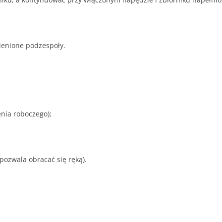
ienione podzespoły.
enia roboczego);
ozwala obracać się ręką).