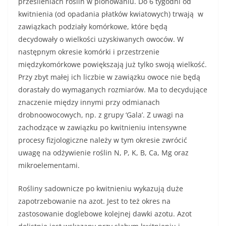
przesileniach roślin w plonowaniu. Do 6 tygodni od
kwitnienia (od opadania płatków kwiatowych) trwają w
zawiązkach podziały komórkowe, które będą
decydowały o wielkości uzyskiwanych owoców. W
następnym okresie komórki i przestrzenie
międzykomórkowe powiększają już tylko swoją wielkość.
Przy zbyt małej ich liczbie w zawiązku owoce nie będą
dorastały do wymaganych rozmiarów. Ma to decydujące
znaczenie między innymi przy odmianach
drobnoowocowych, np. z grupy ‘Gala’. Z uwagi na
zachodzące w zawiązku po kwitnieniu intensywne
procesy fizjologiczne należy w tym okresie zwrócić
uwagę na odżywienie roślin N, P, K, B, Ca, Mg oraz
mikroelementami.
Rośliny sadownicze po kwitnieniu wykazują duże
zapotrzebowanie na azot. Jest to też okres na
zastosowanie doglebowe kolejnej dawki azotu. Azot