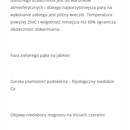
dolistnego uzależniona jest od warunków
atmosferycznych i dlatego najkorzystniejszą porą na
wykonanie zabiegu jest późny wieczór. Temperatura
powyżej 25oC i wilgotność mniejsza niż 60% ogranicza
skuteczność dokarmiania.
Faza zielonego pąka na jabłoni
Gorzka plamistość podskórna – fizjologiczny niedobór
Ca
Objawy niedoboru magnezu na liściach czereśni