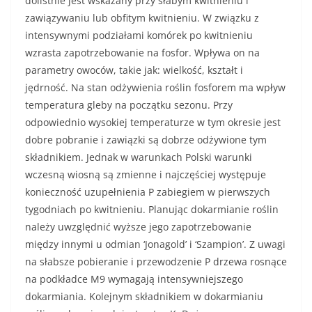
dolistnie jest wskazany przy słabym kwitnieniu i
zawiązywaniu lub obfitym kwitnieniu. W związku z
intensywnymi podziałami komórek po kwitnieniu
wzrasta zapotrzebowanie na fosfor. Wpływa on na
parametry owoców, takie jak: wielkość, kształt i
jędrność. Na stan odżywienia roślin fosforem ma wpływ
temperatura gleby na początku sezonu. Przy
odpowiednio wysokiej temperaturze w tym okresie jest
dobre pobranie i zawiązki są dobrze odżywione tym
składnikiem. Jednak w warunkach Polski warunki
wczesną wiosną są zmienne i najczęściej występuje
konieczność uzupełnienia P zabiegiem w pierwszych
tygodniach po kwitnieniu. Planując dokarmianie roślin
należy uwzględnić wyższe jego zapotrzebowanie
między innymi u odmian ‘Jonagold’ i ‘Szampion’. Z uwagi
na słabsze pobieranie i przewodzenie P drzewa rosnące
na podkładce M9 wymagają intensywniejszego
dokarmiania. Kolejnym składnikiem w dokarmianiu