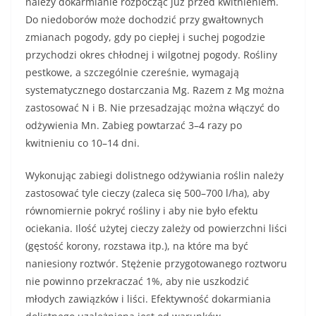
należy dokarmianie rozpocząć już przed kwitnieniem.
Do niedoborów może dochodzić przy gwałtownych
zmianach pogody, gdy po ciepłej i suchej pogodzie
przychodzi okres chłodnej i wilgotnej pogody. Rośliny
pestkowe, a szczególnie czereśnie, wymagają
systematycznego dostarczania Mg. Razem z Mg można
zastosować N i B. Nie przesadzając można włączyć do
odżywienia Mn. Zabieg powtarzać 3–4 razy po
kwitnieniu co 10–14 dni.
Wykonując zabiegi dolistnego odżywiania roślin należy
zastosować tyle cieczy (zaleca się 500–700 l/ha), aby
równomiernie pokryć rośliny i aby nie było efektu
ociekania. Ilość użytej cieczy zależy od powierzchni liści
(gęstość korony, rozstawa itp.), na które ma być
naniesiony roztwór. Stężenie przygotowanego roztworu
nie powinno przekraczać 1%, aby nie uszkodzić
młodych zawiązków i liści. Efektywność dokarmiania