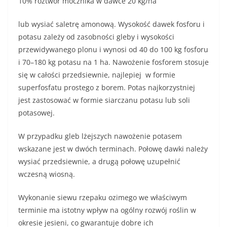
10% roztwór mocznika w dawce 20 kg/ha
lub wysiać saletrę amonową. Wysokość dawek fosforu i
potasu zależy od zasobności gleby i wysokości
przewidywanego plonu i wynosi od 40 do 100 kg fosforu
i 70–180 kg potasu na 1 ha. Nawożenie fosforem stosuje
się w całości przedsiewnie, najlepiej w formie
superfosfatu prostego z borem. Potas najkorzystniej
jest zastosować w formie siarczanu potasu lub soli
potasowej.
W przypadku gleb lżejszych nawożenie potasem
wskazane jest w dwóch terminach. Połowę dawki należy
wysiać przedsiewnie, a drugą połowę uzupełnić
wczesną wiosną.
Wykonanie siewu rzepaku ozimego we właściwym
terminie ma istotny wpływ na ogólny rozwój roślin w
okresie jesieni, co gwarantuje dobre ich